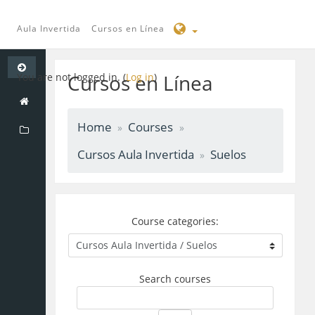
Aula Invertida
Cursos en Línea
Skip
to
Cursos en Línea
You are not logged in. (
Log in
)
main
content
Home
Courses
Cursos Aula Invertida
Suelos
Course categories:
Search courses