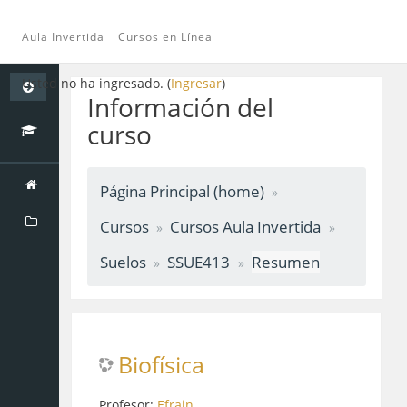
Aula Invertida
Cursos en Línea
Saltar
Usted no ha ingresado. (
Ingresar
)
a
Información del
contenido
curso
principal
Página Principal (home)
Cursos
Cursos Aula Invertida
Suelos
SSUE413
Resumen
Biofísica
Profesor:
Efrain