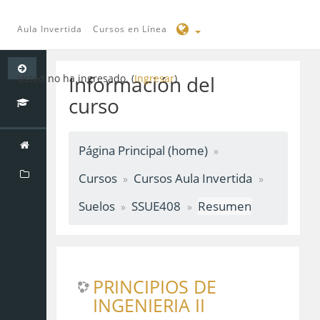
Aula Invertida
Cursos en Línea
Saltar
a
Información del
Usted no ha ingresado. (
Ingresar
)
contenido
curso
principal
Página Principal (home)
Cursos
Cursos Aula Invertida
Suelos
SSUE408
Resumen
PRINCIPIOS DE
INGENIERIA II