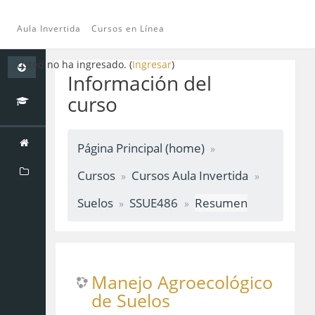
Aula Invertida
Cursos en Línea
Saltar
Usted no ha ingresado. (
Ingresar
)
a
Información del
contenido
curso
principal
Página Principal (home)
Cursos
Cursos Aula Invertida
Suelos
SSUE486
Resumen
Manejo Agroecológico
de Suelos