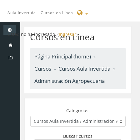
Aula Invertida
Cursos en Línea
Saltar
a
Cursos en Línea
Usted no ha ingresado. (
Ingresar
)
contenido
principal
Página Principal (home)
Cursos
Cursos Aula Invertida
Administración Agropecuaria
Categorías:
Buscar cursos