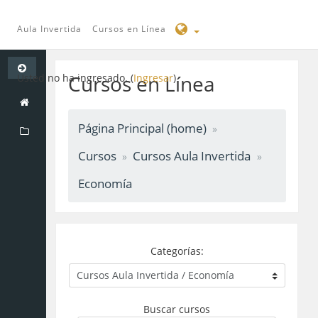
Aula Invertida
Cursos en Línea
Saltar
a
Cursos en Línea
Usted no ha ingresado. (
Ingresar
)
contenido
principal
Página Principal (home)
Cursos
Cursos Aula Invertida
Economía
Categorías:
Buscar cursos