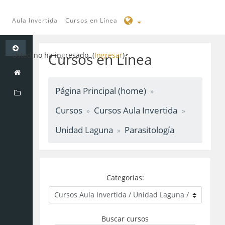
Aula Invertida
Cursos en Línea
Saltar
a
Cursos en Línea
Usted no ha ingresado. (
Ingresar
)
contenido
principal
Página Principal (home)
Cursos
Cursos Aula Invertida
Unidad Laguna
Parasitología
Categorías:
Buscar cursos