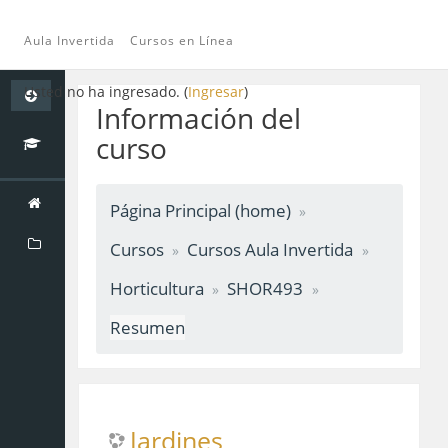
Aula Invertida
Cursos en Línea
Saltar
Usted no ha ingresado. (
Ingresar
)
a
Información del
contenido
curso
principal
Página Principal (home)
Cursos
Cursos Aula Invertida
Horticultura
SHOR493
Resumen
Jardines