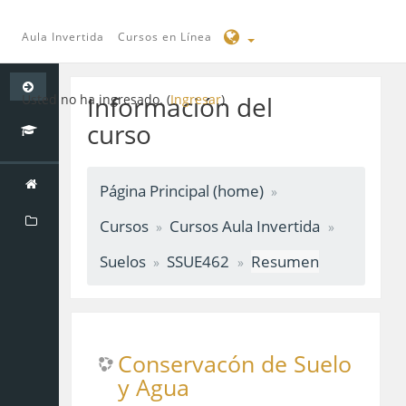
Aula Invertida
Cursos en Línea
Saltar
a
Información del
Usted no ha ingresado. (
Ingresar
)
contenido
curso
principal
Página Principal (home)
Cursos
Cursos Aula Invertida
Suelos
SSUE462
Resumen
Conservacón de Suelo
y Agua