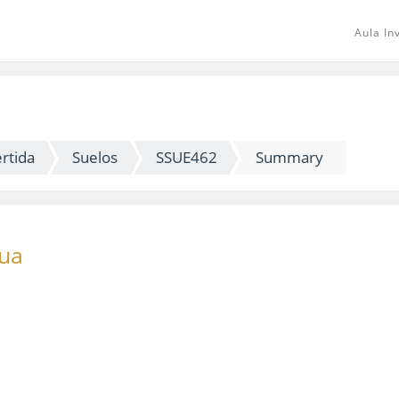
Aula In
rtida
Suelos
SSUE462
Summary
gua