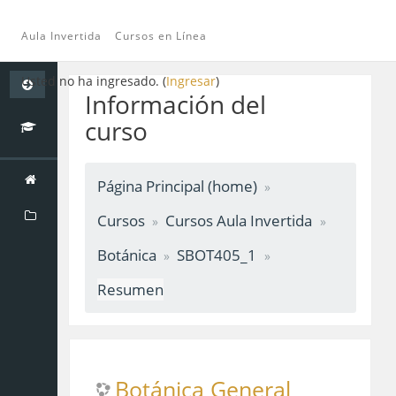
Aula Invertida
Cursos en Línea
Saltar
Usted no ha ingresado. (
Ingresar
)
a
Información del
contenido
curso
principal
Página Principal (home)
Cursos
Cursos Aula Invertida
Botánica
SBOT405_1
Resumen
Botánica General