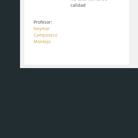
calidad
Profesor:
Neymar
Camposeco
Montejo