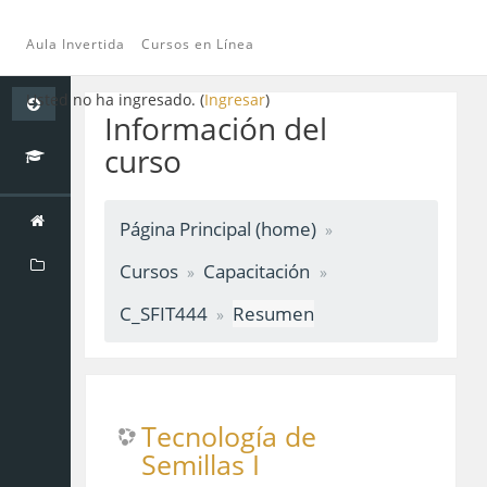
Aula Invertida
Cursos en Línea
Saltar
Usted no ha ingresado. (
Ingresar
)
a
Información del
contenido
curso
principal
Página Principal (home)
Cursos
Capacitación
C_SFIT444
Resumen
Tecnología de
Semillas I