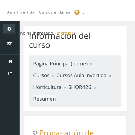
Aula Invertida
Cursos en Línea
Saltar
a
Información del
Usted no ha ingresado. (
Ingresar
)
contenido
curso
principal
Página Principal (home)
Cursos
Cursos Aula Invertida
Horticultura
SHOR426
Resumen
Propagación de