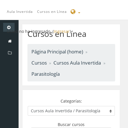
Aula Invertida
Cursos en Línea
Saltar
a
Cursos en Línea
Usted no ha ingresado. (
Ingresar
)
contenido
principal
Página Principal (home)
Cursos
Cursos Aula Invertida
Parasitología
Categorías:
Buscar cursos